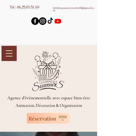
Tel :
06.25.03.51.69
lafabriqueasouvenirs84@gmail.co
m
Agence d'évènementielle avec espace bien-être
Animation, Décoration & Organisation
Réservation