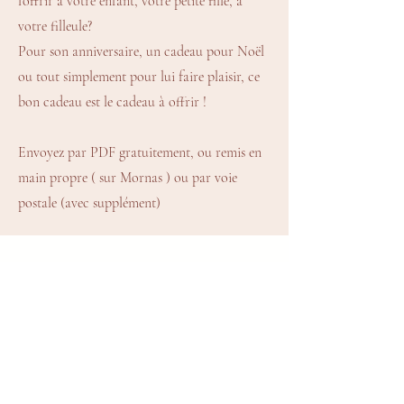
l'offrir à votre enfant, votre petite fille, à
votre filleule?
Pour son anniversaire, un cadeau pour Noël
ou tout simplement pour lui faire plaisir, ce
bon cadeau est le cadeau à offrir !
Envoyez par PDF gratuitement, ou remis en
main propre ( sur Mornas ) ou par voie
postale (avec supplément)
Une question?
Vous voulez organiser
un escape game pour
l'anniversaire de votre