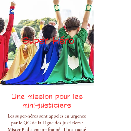
Super Héro
Une mission pour les
mini-justiciers
Les super-héros sont appelés en urgence
par le QG de la Ligue des Justiciers :
Mister Bad a encore frappé ! Il a attaqué